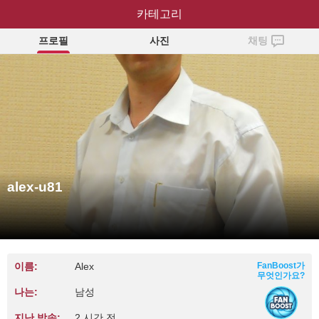
카테고리
alex-u81
프로필
사진
채팅
alex-u81
이름:
Alex
FanBoost가
무엇인가요?
나는:
남성
지난 방송:
2 시간 전