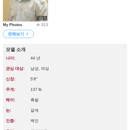
1
313
My Photos
전체보기
모델 소개
나이:
44 년
관심 대상:
남성, 여성
신장:
5'8"
무게:
137 lb
헤어:
흑발
눈:
갈색
인종:
백인