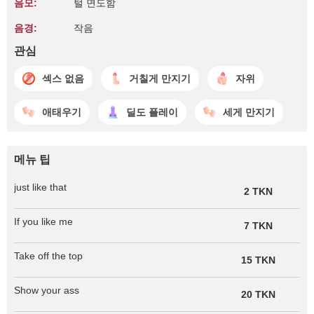
음모:
털 면도함
음경:
작음
관심
섹스 없음
거칠게 만지기
자위
애태우기
딜도 플레이
세게 만지기
메뉴 팁
just like that
2 TKN
If you like me
7 TKN
Take off the top
15 TKN
Show your ass
20 TKN